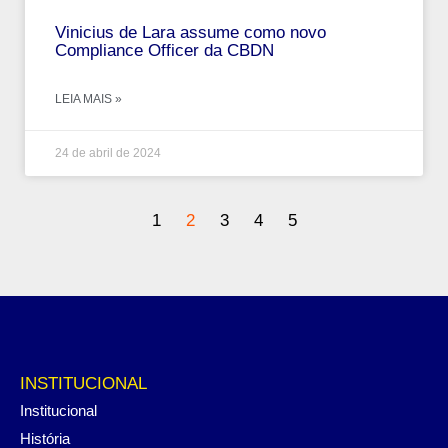
Vinicius de Lara assume como novo
Compliance Officer da CBDN
LEIA MAIS »
24 de abril de 2024
1
2
3
4
5
INSTITUCIONAL
Institucional
História