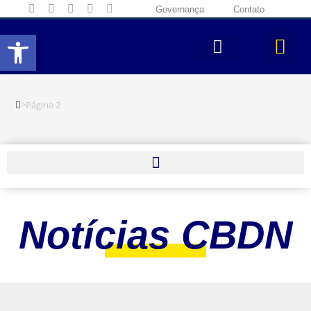
Governança
Contato
Abrir a barra de ferramentas
>
Página 2
Notícias CBDN