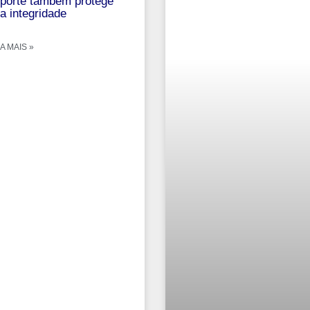
porte também protege
a integridade
A MAIS »