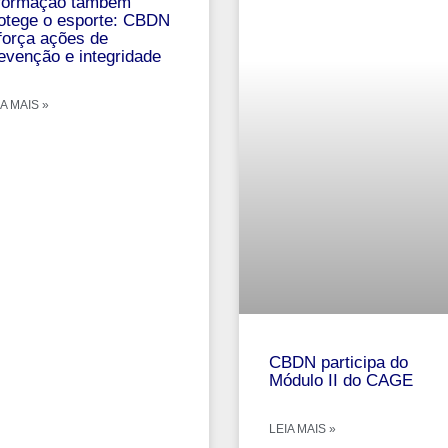
formação também
otege o esporte: CBDN
força ações de
evenção e integridade
A MAIS »
CBDN participa do
Módulo II do CAGE
LEIA MAIS »