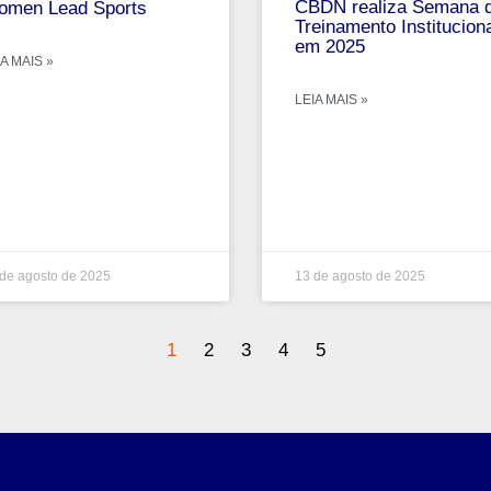
CBDN realiza Semana 
men Lead Sports
Treinamento Institucion
em 2025
A MAIS »
LEIA MAIS »
de agosto de 2025
13 de agosto de 2025
1
2
3
4
5