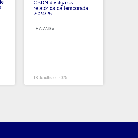
de
CBDN divulga os
al
relatórios da temporada
2024/25
LEIA MAIS »
18 de julho de 2025