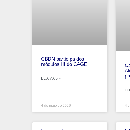
CBDN participa dos
módulos III do CAGE
Ca
Al
pr
LEIA MAIS »
LEI
4 de maio de 2026
4 d