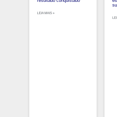
resultado conquistado
es
su
LEIA MAIS »
LEI