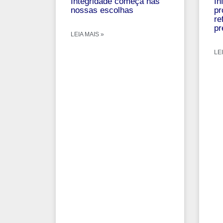
Integridade começa nas
In
nossas escolhas
pr
re
pr
LEIA MAIS »
LEI