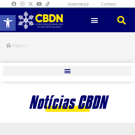
Governança
Contato
Abrir a barra de ferramentas
>
Página 2
Notícias CBDN