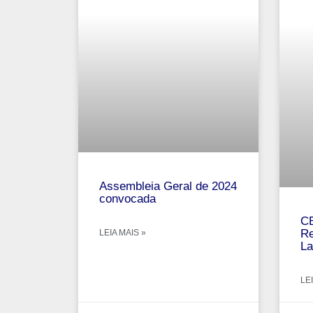
Assembleia Geral de 2024
convocada
CB
Re
LEIA MAIS »
La
LEI