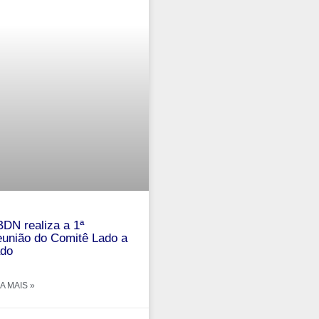
DN realiza a 1ª
união do Comitê Lado a
do
A MAIS »