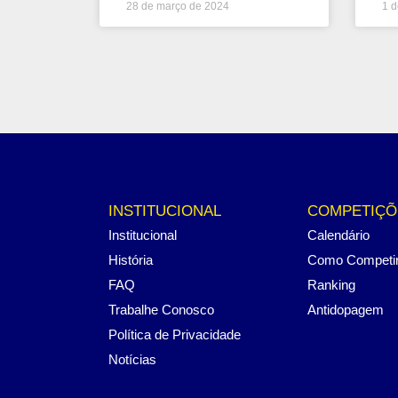
28 de março de 2024
1 d
INSTITUCIONAL
COMPETIÇÕ
Institucional
Calendário
História
Como Competi
FAQ
Ranking
Trabalhe Conosco
Antidopagem
Política de Privacidade
Notícias