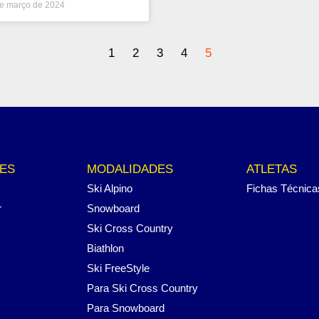
e março de 2024
1
2
3
4
5
ES
MODALIDADES
ATLETAS
Ski Alpino
Fichas Técnica
r
Snowboard
Ski Cross Country
Biathlon
Ski FreeStyle
Para Ski Cross Country
Para Snowboard