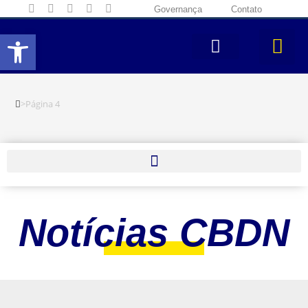
Governança
Contato
Abrir a barra de ferramentas
>
Página 4
Notícias CBDN