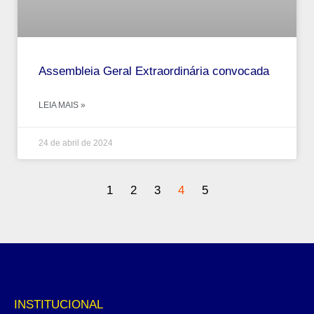
Assembleia Geral Extraordinária convocada
LEIA MAIS »
24 de abril de 2024
1
2
3
4
5
INSTITUCIONAL