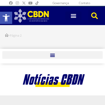
Governança
Contato
Abrir a barra de ferramentas
>
Página 2
Notícias CBDN