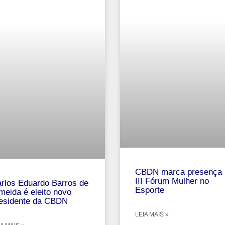
CBDN marca presença 
III Fórum Mulher no
rlos Eduardo Barros de
Esporte
meida é eleito novo
esidente da CBDN
LEIA MAIS »