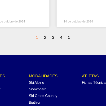
de outubro de 2024
14 de outubro de 2024
1
2
3
4
5
ES
MODALIDADES
ATLETAS
Ski Alpino
Fichas Técnica
r
Snowboard
Ski Cross Country
Biathlon