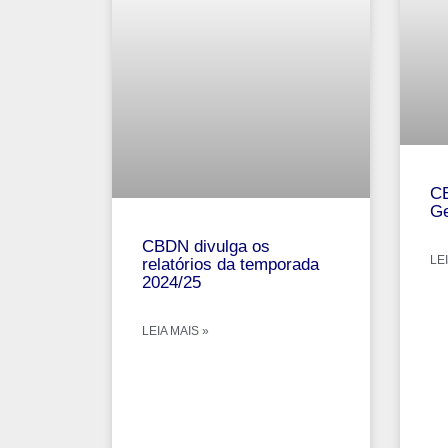
CB
Ge
CBDN divulga os
LEI
relatórios da temporada
2024/25
LEIA MAIS »