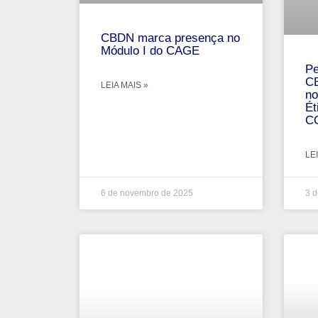
CBDN marca presença no
Módulo I do CAGE
Pe
CB
LEIA MAIS »
no
Ét
C
LEI
6 de novembro de 2025
3 d