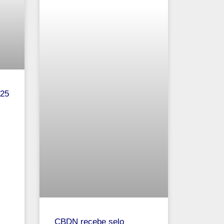
025
CBDN recebe selo