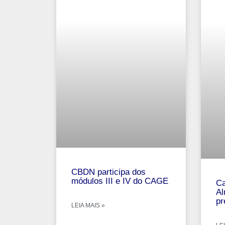
CBDN participa dos
módulos III e IV do CAGE
Ca
Al
pr
LEIA MAIS »