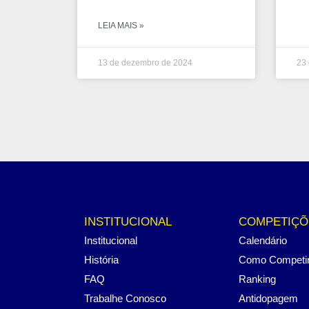
LEIA MAIS »
13 de dezembro de 2024
23 
INSTITUCIONAL
COMPETIÇÕ
Institucional
Calendário
História
Como Competi
FAQ
Ranking
Trabalhe Conosco
Antidopagem