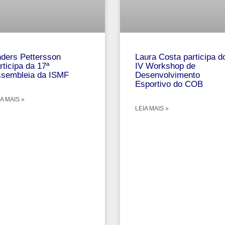
ders Pettersson
Laura Costa participa d
rticipa da 17ª
IV Workshop de
sembleia da ISMF
Desenvolvimento
Esportivo do COB
A MAIS »
LEIA MAIS »