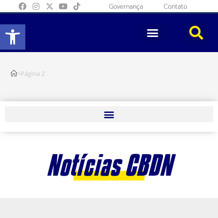
Governança
Contato
Abrir a barra de ferramentas
>
Página 2
Notícias CBDN