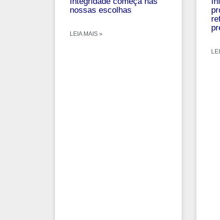
Integridade começa nas
In
nossas escolhas
pr
re
pr
LEIA MAIS »
LEI