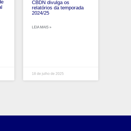
de
CBDN divulga os
al
relatórios da temporada
2024/25
LEIA MAIS »
18 de julho de 2025