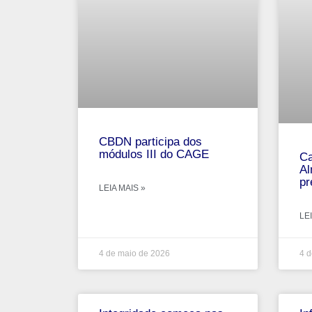
CBDN participa dos
módulos III do CAGE
Ca
Al
pr
LEIA MAIS »
LEI
4 de maio de 2026
4 d