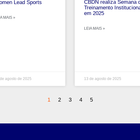
CBDN realiza Semana 
men Lead Sports
Treinamento Institucion
em 2025
A MAIS »
LEIA MAIS »
de agosto de 2025
13 de agosto de 2025
1
2
3
4
5