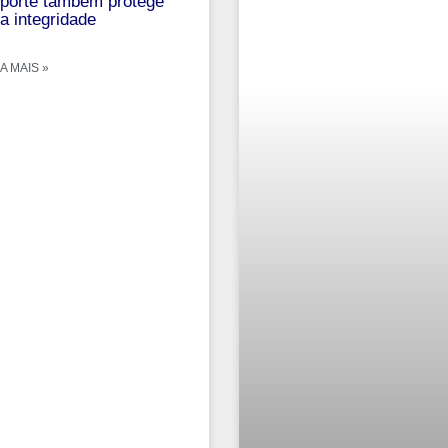
porte também protege
a integridade
A MAIS »