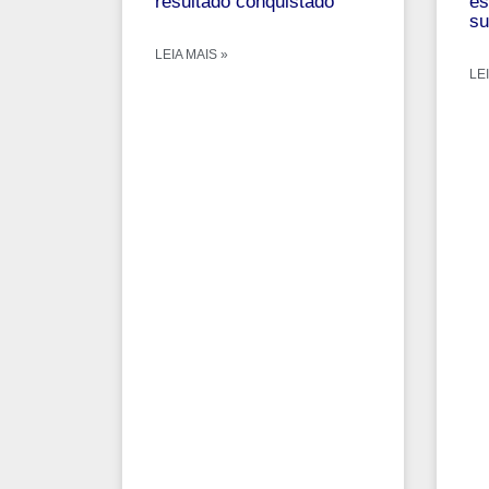
resultado conquistado
es
su
LEIA MAIS »
LEI