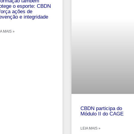
formação também
otege o esporte: CBDN
força ações de
evenção e integridade
A MAIS »
CBDN participa do
Módulo II do CAGE
LEIA MAIS »