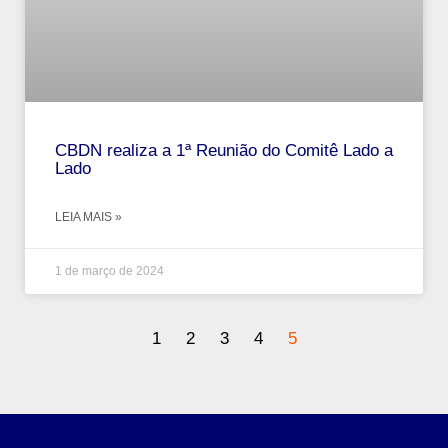
CBDN realiza a 1ª Reunião do Comitê Lado a
Lado
LEIA MAIS »
1 de março de 2024
1
2
3
4
5