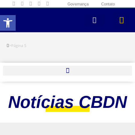
Governança
Contato
Abrir a barra de ferramentas
>
Página 5
Notícias CBDN